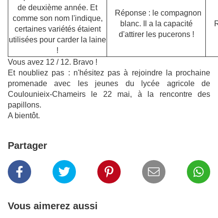
de deuxième année. Et
Réponse : le compagnon
comme son nom l'indique,
blanc. Il a la capacité
R
certaines variétés étaient
d'attirer les pucerons !
utilisées pour carder la laine
!
Vous avez 12 / 12. Bravo !
Et noubliez pas : n'hésitez pas à rejoindre la prochaine
promenade avec les jeunes du lycée agricole de
Coulounieix-Chameirs le 22 mai, à la rencontre des
papillons.
A bientôt.
Partager
Vous aimerez aussi