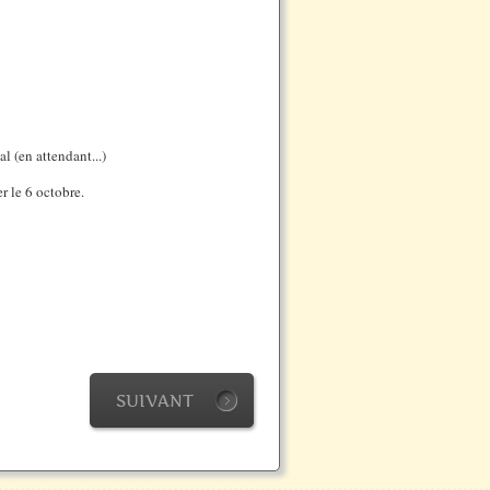
l (en attendant...)
er le 6 octobre.
SUIVANT