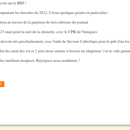
vrir sur le BRF !
reprenant les réussites de 2012. Citons quelques points en particulier :
on au travers de la parution de trois éditions du journal
 23 mars pour la nuit de la chouette, avec le CPIE de Varaignes
x devoirs très prochaînement, avec l'aide du Secours Catholique pour le prêt d'un loca
fête du canal des 1er et 2 juin (nous aurons si besoin un chapiteau !) et le vide-greni
s les meilleurs hospices. Rejoignez nous nombreux !
0